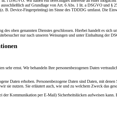
lit. f DSGVO. Wir haben ein berechtigtes Interesse an einer möglichst 
ng ausschließlich auf Grundlage von Art. 6 Abs. 1 lit. a DSGVO und §
(z. B. Device-Fingerprinting) im Sinne des TDDDG umfasst. Die Einwill
 des oben genannten Dienstes geschlossen. Hierbei handelt es sich um
bsitebesucher nur nach unseren Weisungen und unter Einhaltung der D
ationen
ten sehr ernst. Wir behandeln Ihre personenbezogenen Daten vertrauli
ene Daten erhoben. Personenbezogene Daten sind Daten, mit denen Sie
wir sie nutzen. Sie erläutert auch, wie und zu welchem Zweck das gesc
bei der Kommunikation per E-Mail) Sicherheitslücken aufweisen kann. E