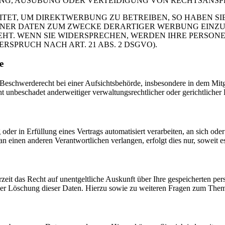
G, AUSÜBUNG ODER VERTEIDIGUNG VON RECHTSANSPRÜC
T, UM DIREKTWERBUNG ZU BETREIBEN, SO HABEN SIE
ER DATEN ZUM ZWECKE DERARTIGER WERBUNG EINZULEG
EHT. WENN SIE WIDERSPRECHEN, WERDEN IHRE PERSO
PRUCH NACH ART. 21 ABS. 2 DSGVO).
e
schwerderecht bei einer Aufsichtsbehörde, insbesondere in dem Mitgli
 unbeschadet anderweitiger verwaltungsrechtlicher oder gerichtlicher 
oder in Erfüllung eines Vertrags automatisiert verarbeiten, an sich od
n einen anderen Verantwortlichen verlangen, erfolgt dies nur, soweit e
zeit das Recht auf unentgeltliche Auskunft über Ihre gespeicherten 
der Löschung dieser Daten. Hierzu sowie zu weiteren Fragen zum Them