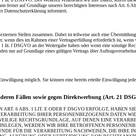
 ferner auf Grundlage unseres berechtigten Interesses nach Art. 6 Abs
r Datenschutzerklärung informiert.
 externen Stellen zusammen. Dabei ist teilweise auch eine Übermittlung
 wenn dies im Rahmen einer Vertragserfüllung erforderlich ist, wenn wi
s. 1 lit. f DSGVO an der Weitergabe haben oder wenn eine sonstige Re
n nur auf Grundlage eines gültigen Vertrags über Auftragsverarbeitun
inwilligung möglich. Sie können eine bereits erteilte Einwilligung jed
nderen Fällen sowie gegen Direktwerbung (Art. 21 DS
. 6 ABS. 1 LIT. E ODER F DSGVO ERFOLGT, HABEN SIE
VERARBEITUNG IHRER PERSONENBEZOGENEN DATEN WIDE
EWEILIGE RECHTSGRUNDLAGE, AUF DENEN EINE VERARBE
NLEGEN, WERDEN WIR IHRE BETROFFENEN PERSONENBE
DE FÜR DIE VERARBEITUNG NACHWEISEN, DIE IHRE IN