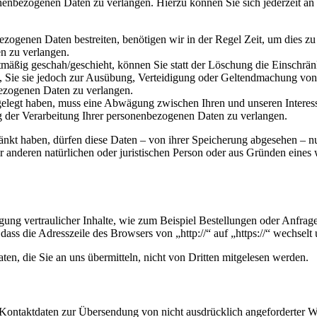
onenbezogenen Daten zu verlangen. Hierzu können Sie sich jederzeit a
ezogenen Daten bestreiten, benötigen wir in der Regel Zeit, um dies z
n zu verlangen.
mäßig geschah/geschieht, können Sie statt der Löschung die Einschrän
Sie sie jedoch zur Ausübung, Verteidigung oder Geltendmachung von R
ezogenen Daten zu verlangen.
legt haben, muss eine Abwägung zwischen Ihren und unseren Interess
g der Verarbeitung Ihrer personenbezogenen Daten zu verlangen.
änkt haben, dürfen diese Daten – von ihrer Speicherung abgesehen – n
anderen natürlichen oder juristischen Person oder aus Gründen eines w
ung vertraulicher Inhalte, wie zum Beispiel Bestellungen oder Anfrage
dass die Adresszeile des Browsers von „http://“ auf „https://“ wechsel
en, die Sie an uns übermitteln, nicht von Dritten mitgelesen werden.
Kontaktdaten zur Übersendung von nicht ausdrücklich angeforderter W