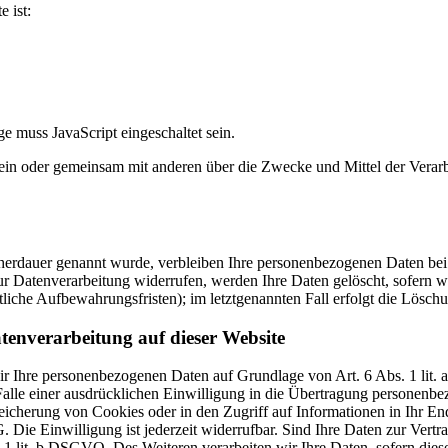
e ist:
e muss JavaScript eingeschaltet sein.
ie allein oder gemeinsam mit anderen über die Zwecke und Mittel der V
cherdauer genannt wurde, verbleiben Ihre personenbezogenen Daten bei 
r Datenverarbeitung widerrufen, werden Ihre Daten gelöscht, sofern wi
liche Aufbewahrungsfristen); im letztgenannten Fall erfolgt die Löschu
tenverarbeitung auf dieser Website
 wir Ihre personenbezogenen Daten auf Grundlage von Art. 6 Abs. 1 li
lle einer ausdrücklichen Einwilligung in die Übertragung personenbez
icherung von Cookies oder in den Zugriff auf Informationen in Ihr Endge
Die Einwilligung ist jederzeit widerrufbar. Sind Ihre Daten zur Vert
. 1 lit. b DSGVO. Des Weiteren verarbeiten wir Ihre Daten, sofern diese 