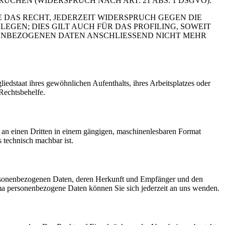
HEN (WIDERSPRUCH NACH ART. 21 ABS. 1 DSGVO).
 DAS RECHT, JEDERZEIT WIDERSPRUCH GEGEN DIE
EN; DIES GILT AUCH FÜR DAS PROFILING, SOWEIT
NENBEZOGENEN DATEN ANSCHLIESSEND NICHT MEHR
edstaat ihres gewöhnlichen Aufenthalts, ihres Arbeitsplatzes oder
Rechtsbehelfe.
er an einen Dritten in einem gängigen, maschinenlesbaren Format
s technisch machbar ist.
personenbezogenen Daten, deren Herkunft und Empfänger und den
a personenbezogene Daten können Sie sich jederzeit an uns wenden.