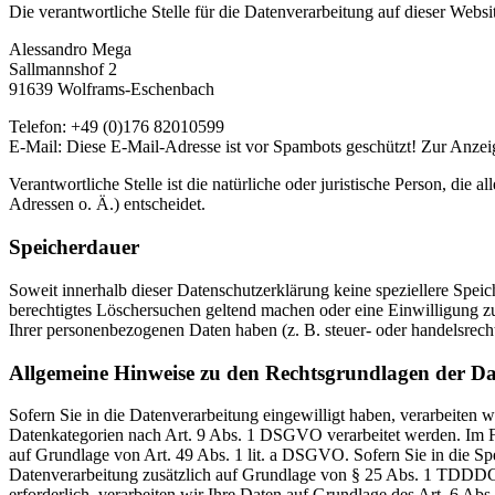
Die verantwortliche Stelle für die Datenverarbeitung auf dieser Websit
Alessandro Mega
Sallmannshof 2
91639 Wolframs-Eschenbach
Telefon: +49 (0)176 82010599
E-Mail:
Diese E-Mail-Adresse ist vor Spambots geschützt! Zur Anzeig
Verantwortliche Stelle ist die natürliche oder juristische Person, d
Adressen o. Ä.) entscheidet.
Speicherdauer
Soweit innerhalb dieser Datenschutzerklärung keine speziellere Spei
berechtigtes Löschersuchen geltend machen oder eine Einwilligung zu
Ihrer personenbezogenen Daten haben (z. B. steuer- oder handelsrecht
Allgemeine Hinweise zu den Rechtsgrundlagen der Da
Sofern Sie in die Datenverarbeitung eingewilligt haben, verarbeiten
Datenkategorien nach Art. 9 Abs. 1 DSGVO verarbeitet werden. Im Fa
auf Grundlage von Art. 49 Abs. 1 lit. a DSGVO. Sofern Sie in die Spe
Datenverarbeitung zusätzlich auf Grundlage von § 25 Abs. 1 TDDDG. 
erforderlich, verarbeiten wir Ihre Daten auf Grundlage des Art. 6 Abs